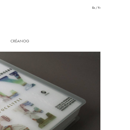
En
/
Fr
CRÉANOG