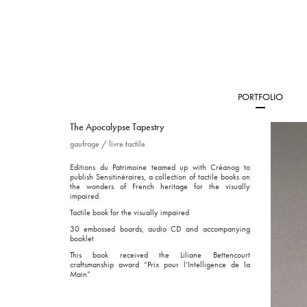
PORTFOLIO
The Apocalypse Tapestry
gaufrage
/
livre tactile
Editions du Patrimoine teamed up with Créanog to
publish Sensitinéraires, a collection of tactile books on
the wonders of French heritage for the visually
impaired.
Tactile book for the visually impaired
30 embossed boards, audio
CD
and accompanying
booklet
This book received the Liliane Bettencourt
craftsmanship award “Prix pour l’Intelligence de la
Main”