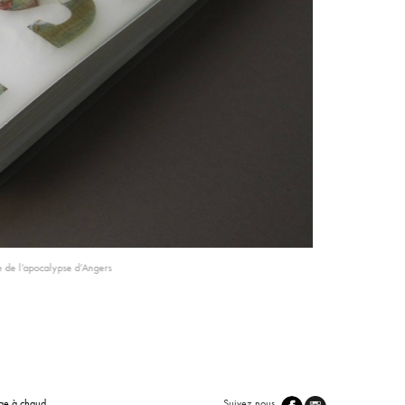
re de l’apocalypse d’Angers
ge à chaud
Suivez nous