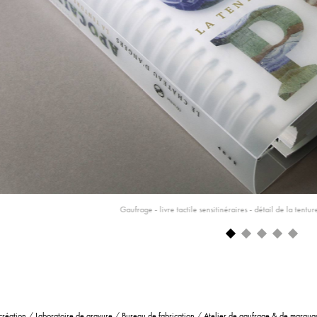
Gaufrage - livre tactile sensitinéraires - détail de la tentu
création
/
Laboratoire de gravure
/
Bureau de fabrication
/
Atelier de gaufrage & de marqua