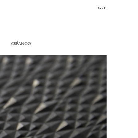
En
/
Fr
CRÉANOG