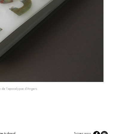
re de l’apocalypse d’Angers
ge à chaud
Suivez nous