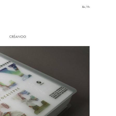
En
/
Fr
CRÉANOG