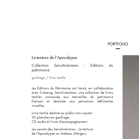
PORTFOLIO
La tenture de l’Apocalypse
Collection Sensitinéraires - Editions du
patrimoine
gaufrage
/
livre tactile
Les Editions du Patrimoine ont lancé, en collaboration
avec Créanog, Sensitinéraires, une collection de livres
tactiles consacrée aux merveilles du patrimoine
français et destinée aux personnes déficientes
visuelles.
Livre tactile destiné au public non-voyant :
30 planches en gaufrage,
CD
audio et livret d’accompagnement.
Les secrets des Sensitinéraires - La tenture
de l’Apocalypse au château d’Angers.