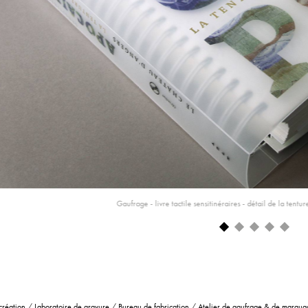
Gaufrage - livre tactile sensitinéraires - détail de la tentu
création
/
Laboratoire de gravure
/
Bureau de fabrication
/
Atelier de gaufrage & de marqua