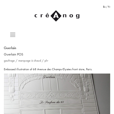
En
/
Fr
Guerlain
Guerlain
POS
gaufrage
/
marquage à chaud
/
plv
Embossed illustration of 68 Avenue des Champs-Elysées front store, Paris.