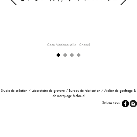
Previous
Next
Coco Mademoiselle - Chanel
Studio de création
/
Laboratoire de gravure
/
Bureau de fabrication
/
Atelier de gaufrage &
de marquage à chaud
Suivez nous