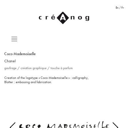
En
/
Fr
Coco Mademoiselle
Chanel
gaufrage
/
création graphique
/
touche à parfum
Creation of the logotype «
Coco Mademoiselle
» : calligraphy,
Blotter : embossing and fabrication.