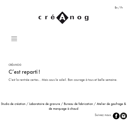
En
/
Fr
CRÉANOG
C’est reparti
!
C’est la rentrée certes... Mais sous le soleil. Bon courage à tous et belle semaine.
Studio de création
/
Laboratoire de gravure
/
Bureau de fabrication
/
Atelier de gaufrage &
de marquage à chaud
Suivez nous