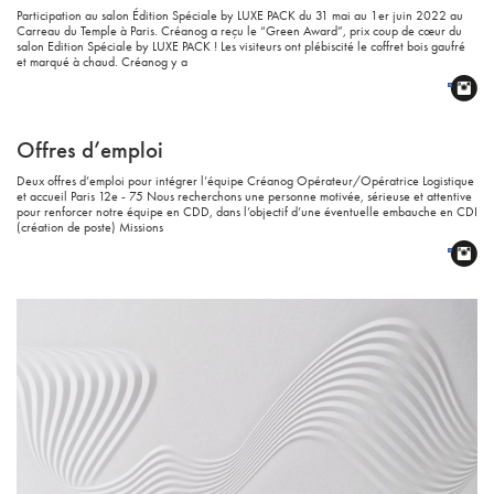
Participation au salon Édition Spéciale by LUXE PACK du 31 mai au 1er juin 2022 au
Carreau du Temple à Paris. Créanog a reçu le “Green Award”, prix coup de cœur du
salon Edition Spéciale by LUXE PACK ! Les visiteurs ont plébiscité le coffret bois gaufré
et marqué à chaud. Créanog y a
Offres d’emploi
Deux offres d’emploi pour intégrer l’équipe Créanog Opérateur/Opératrice Logistique
et accueil Paris 12e - 75 Nous recherchons une personne motivée, sérieuse et attentive
pour renforcer notre équipe en CDD, dans l’objectif d’une éventuelle embauche en CDI
(création de poste) Missions