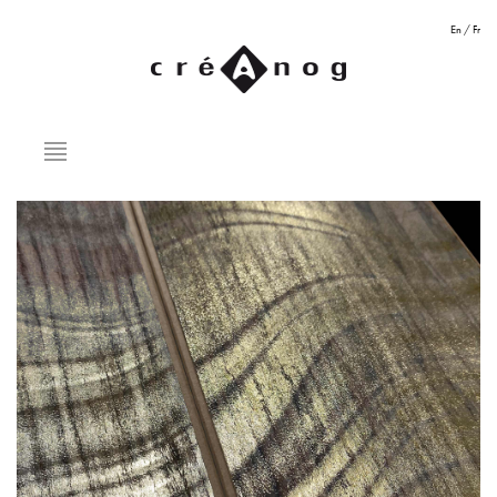
En
/
Fr