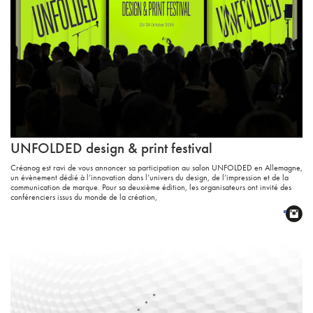
UNFOLDED
design & print festival
Créanog est ravi de vous annoncer sa participation au salon UNFOLDED en Allemagne,
un évènement dédié à l’innovation dans l’univers du design, de l’impression et de la
communication de marque. Pour sa deuxième édition, les organisateurs ont invité des
conférenciers issus du monde de la création,